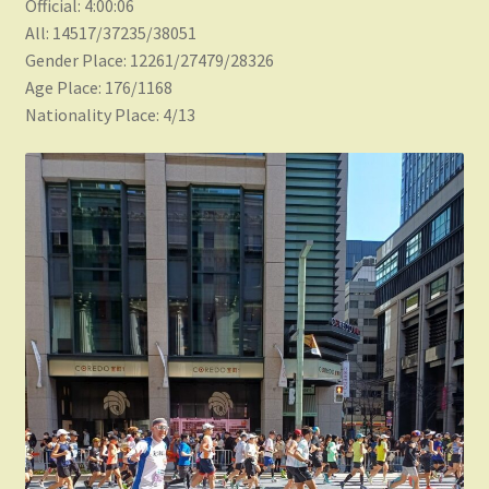
Official: 4:00:06
All: 14517/37235/38051
Gender Place: 12261/27479/28326
Age Place: 176/1168
Nationality Place: 4/13