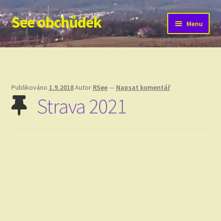
See obchůdek
Přeskočit
Přejít
Menu
na
k
navigaci
obsahu
Úvodní stránka
webu
Komentáře
Publikováno
1.9.2018
Autor
RSee
—
Napsat komentář
Strava 2021
Kontakt
Proč?
Meteostanice