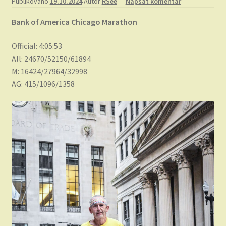
Publikováno
19.10.2024
Autor
RSee
—
Napsat komentář
Bank of America Chicago Marathon
Official: 4:05:53
All: 24670/52150/61894
M: 16424/27964/32998
AG: 415/1096/1358