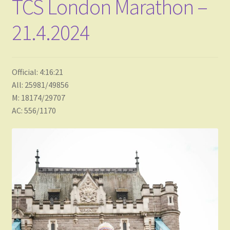
TCS London Marathon –
21.4.2024
Official: 4:16:21
All: 25981/49856
M: 18174/29707
AC: 556/1170