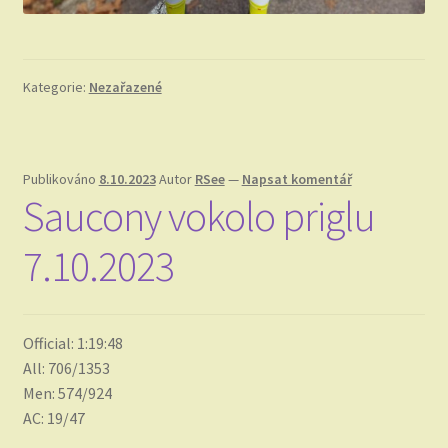
Kategorie:
Nezařazené
Publikováno
8.10.2023
Autor
RSee
—
Napsat komentář
Saucony vokolo priglu
7.10.2023
Official: 1:19:48
All: 706/1353
Men: 574/924
AC: 19/47