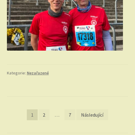
Kategorie:
Nezařazené
Stránkování
1
2
…
7
Následující
příspěvků