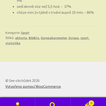
9%
sedí denně více než 5,5 hod. – 37%
chůze min.1x týdně v trvání aspoň 10 min. – 86%
Kategorie:
Sport
Štítků:
aktivita
,
BibBits
,
Europabarometer
,
Evropa
,
sport
,
statistika
© See obchůdek 2026
Vytvořeno pomocí WooCommerce
.
0