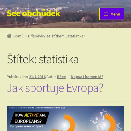
See obchůdek
Přeskočit
Přejít
Menu
na
k
navigaci
obsahu
Úvodní stránka
webu
Domů
Příspěvky se štítkem „statistika“
Komentáře
Štítek:
statistika
Kontakt
Proč?
Publikováno
21.1.2016
Autor
RSee
—
Napsat komentář
Jak sportuje Evropa?
Meteostanice